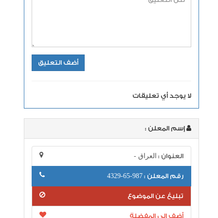
لا يوجد أي تعليقات
إسم المعلن :
العنوان :
العراق -
رقم المعلن :
987-65-4329
تبليغ عن الموضوع
أضف إلى المفضلة