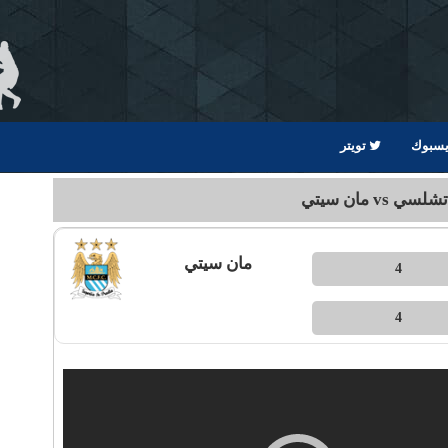
يسبوك
تويتر
 vs مان سيتي
مان سيتي
4
4