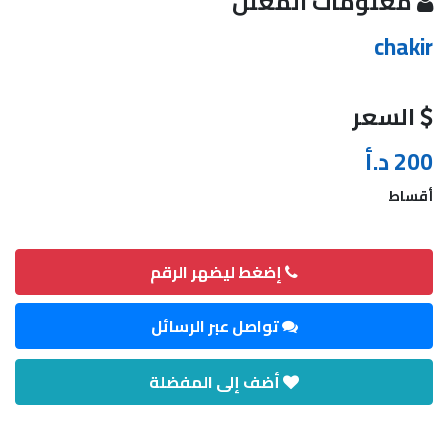
معلومات المعلن
chakir
السعر
200 د.أ
أقساط
إضغط ليضهر الرقم
تواصل عبر الرسائل
أضف إلى المفضلة