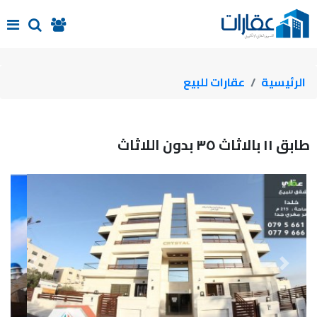
الرئيسية
الرئيسية
عقارات للبيع
الأقسام
طابق ١١ بالاثاث ٣٥ بدون اللاثاث
الإشتراكات
مكاتب
الكراء
أعلن
Next
Previous
عن
عقارك