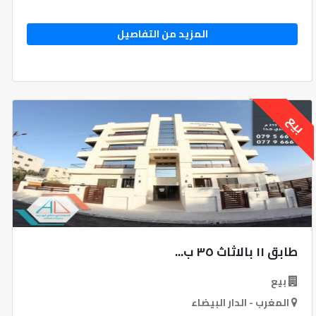
المزيد من التفاصيل
بيع
طابق ١١ بالاثاث ٣٥ ب...
بيع
المغرب - الدار البيضاء