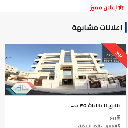
إعلان مميز
إعلانات مشابهة
بيع
طابق ١١ بالاثاث ٣٥ ب...
بيع
المغرب - الدار البيضاء